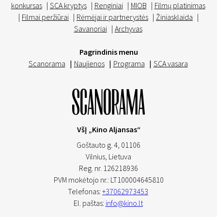
konkursas
|
SCA kryptys
|
Renginiai
|
MIOB
|
Filmų platinimas
|
Filmai peržiūrai
|
Rėmėjai ir partnerystės
|
Žiniasklaida
|
Savanoriai
|
Archyvas
Pagrindinis menu
Scanorama
|
Naujienos
|
Programa
|
SCA vasara
VšĮ „Kino Aljansas“
Goštauto g. 4, 01106
Vilnius,
Lietuva
Reg. nr. 126218936
PVM mokėtojo nr.: LT100004645810
Telefonas:
+37062973453
El. paštas:
info@kino.lt