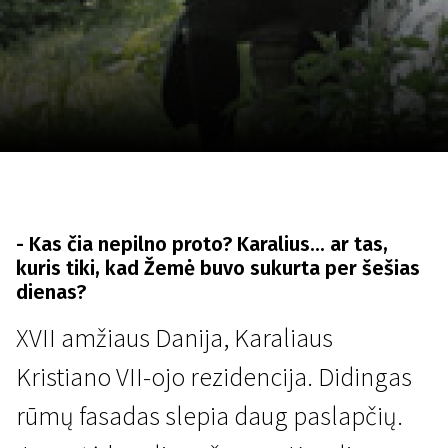
Lapkričio 5 - 22
2026
- Kas čia nepilno proto? Karalius... ar tas,
kuris tiki, kad Žemė buvo sukurta per šešias
dienas?
XVII amžiaus Danija, Karaliaus
Kristiano VII-ojo rezidencija. Didingas
rūmų fasadas slepia daug paslapčių.