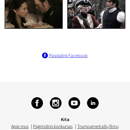
Pasidalink Facebook
Kita
Apie mus
|
Pagrindinis konkursas
|
Trumpametražių filmų