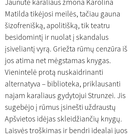
Jaunutė karaliaus žmona Karolina
Matilda tikėjosi meilės, tačiau gauna
šizofrenišką, apolitišką, tik teatru
besidomintį ir nuolat į skandalus
įsiveliantį vyrą. Griežta rūmų cenzūra iš
Naujienos iš Šiaurės
jos atima net mėgstamas knygas.
Karališkas romanas
Vienintelė protą nuskaidrinanti
2 val. 17 min. | Drama | N/A
alternatyva – biblioteka, priklausanti
najam karaliaus gydytojui Strunzei. Jis
sugebėjo į rūmus įsinešti uždraustų
Apšvietos idėjas skleidžiančių knygų.
Laisvės troškimas ir bendri idealai juos