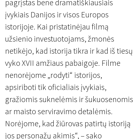
pagrįstas bene dramatiškiausiais
įvykiais Danijos ir visos Europos
istorijoje. Kai pristatinėjau filmą
užsienio investuotojams, žmonės
netikėjo, kad istorija tikra ir kad iš tiesų
vyko XVII amžiaus pabaigoje. Filme
nenorėjome „rodyti“ istorijos,
apsiriboti tik oficialiais įvykiais,
gražiomis suknelėmis ir šukuosenomis
ar maisto serviravimo detalėmis.
Norėjome, kad žiūrovas patirtų istoriją
jos personažų akimis“, – sako