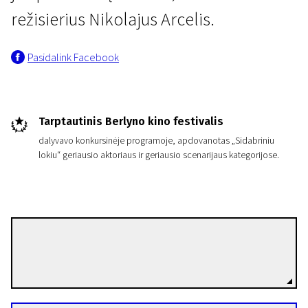
režisierius Nikolajus Arcelis.
Pasidalink Facebook
Tarptautinis Berlyno kino festivalis
dalyvavo konkursinėje programoje, apdovanotas „Sidabriniu
lokiu“ geriausio aktoriaus ir geriausio scenarijaus kategorijose.
Nikolaj Arcel
Režisierius(-ė)