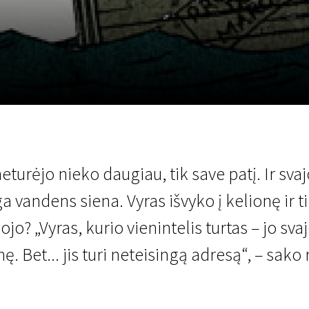
LT
Scanorama
Naujienos
Program
eturėjo nieko daugiau, tik save patį. Ir sva
a vandens siena. Vyras išvyko į kelionę ir t
kojo? „Vyras, kurio vienintelis turtas – jo svaj
ę. Bet... jis turi neteisingą adresą“, – sako r