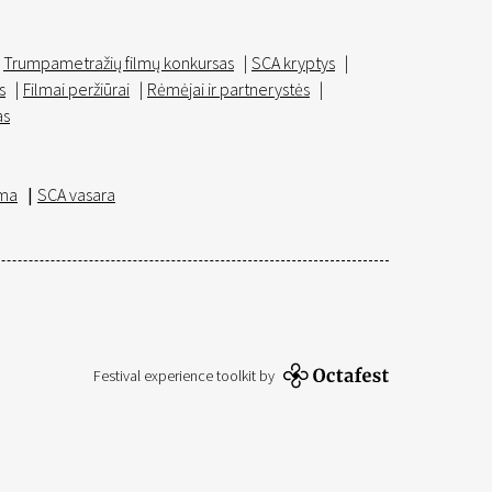
Trumpametražių filmų konkursas
|
SCA kryptys
|
s
|
Filmai peržiūrai
|
Rėmėjai ir partnerystės
|
as
ma
|
SCA vasara
Festival experience toolkit by