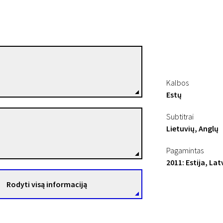
Kaspar Jancis
Režisierius(-ė)
Kalbos
Estų
Subtitrai
Vladimir Leschiov
Lietuvių, Anglų
Režisierius(-ė)
Pagamintas
2011: Estija, Lat
Rodyti visą informaciją