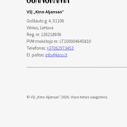
VšĮ „Kino Aljansas“
Goštauto g. 4, 01106
Vilnius,
Lietuva
Reg. nr. 126218936
PVM mokėtojo nr.: LT100004645810
Telefonas:
+37062973453
El. paštas:
info@kino.lt
© VšĮ „Kino Aljansas“ 2026. Visos teisės saugomos.