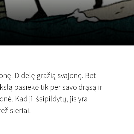
a
SCA vasara
...
jonę. Didelę gražią svajonę. Bet
ikslą pasiekė tik per savo drąsą ir
onė. Kad ji išsipildytų, jis yra
ežisieriai.