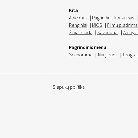
Kita
Apie mus
|
Pagrindinis konkursas
|
Renginiai
|
MIOB
|
Filmų platinima
Žiniasklaida
|
Savanoriai
|
Archyv
Pagrindinis menu
Scanorama
|
Naujienos
|
Progra
Slapukų politika