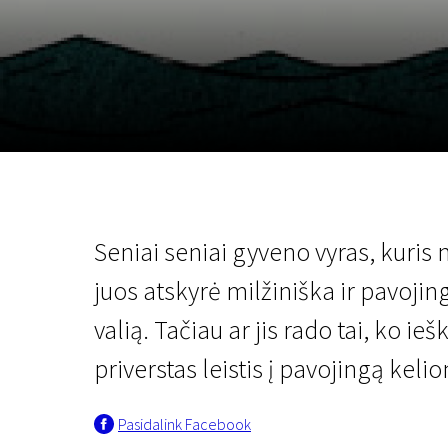
Lapkričio 5 - 22
2026
Seniai seniai gyveno vyras, kuris n
juos atskyrė milžiniška ir pavojing
valią. Tačiau ar jis rado tai, ko ieš
priverstas leistis į pavojingą kelion
Pasidalink Facebook