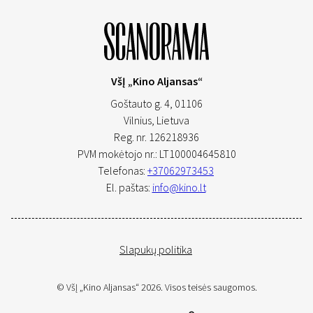
VšĮ „Kino Aljansas“
Goštauto g. 4, 01106
Vilnius,
Lietuva
Reg. nr. 126218936
PVM mokėtojo nr.: LT100004645810
Telefonas:
+37062973453
El. paštas:
info@kino.lt
Slapukų politika
© VšĮ „Kino Aljansas“ 2026. Visos teisės saugomos.