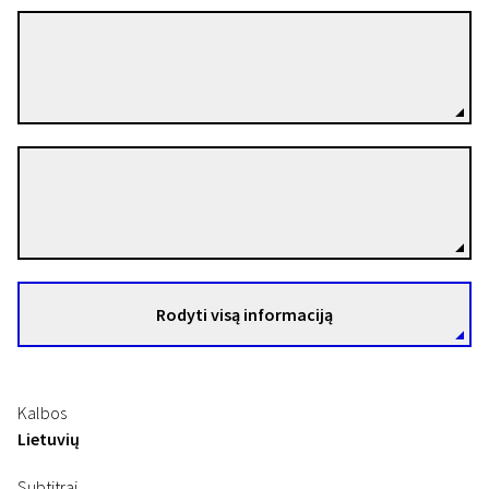
Julija Gruodienė
Režisierius(-ė)
Rimantas Gruodis
Režisierius(-ė)
Rodyti visą informaciją
Kalbos
Lietuvių
Subtitrai