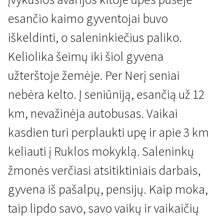
esančio kaimo gyventojai buvo
iškeldinti, o saleninkiečius paliko.
Keliolika šeimų iki šiol gyvena
užterštoje žemėje. Per Nerį seniai
Laiko upė. Julijos ir Rimanto Gruodžių dokumentinių filmų programa
nebėra kelto. Į seniūniją, esančią už 12
Upė
km, nevažinėja autobusas. Vaikai
30 min. | Dokumentinis | N/A
kasdien turi perplaukti upę ir apie 3 km
keliauti į Ruklos mokyklą. Saleninkų
žmonės verčiasi atsitiktiniais darbais,
gyvena iš pašalpų, pensijų. Kaip moka,
taip lipdo savo, savo vaikų ir vaikaičių