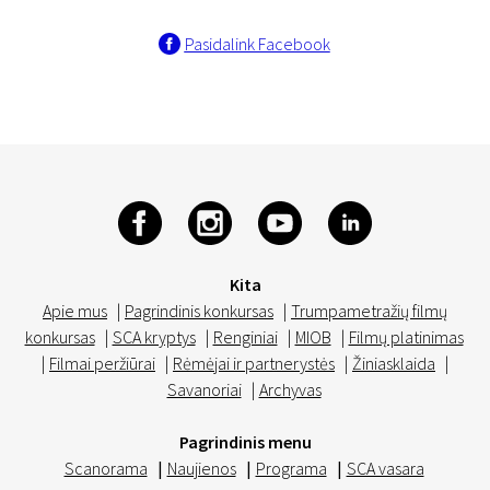
Pasidalink Facebook
Kita
Apie mus
|
Pagrindinis konkursas
|
Trumpametražių filmų
konkursas
|
SCA kryptys
|
Renginiai
|
MIOB
|
Filmų platinimas
|
Filmai peržiūrai
|
Rėmėjai ir partnerystės
|
Žiniasklaida
|
Savanoriai
|
Archyvas
Pagrindinis menu
Scanorama
|
Naujienos
|
Programa
|
SCA vasara