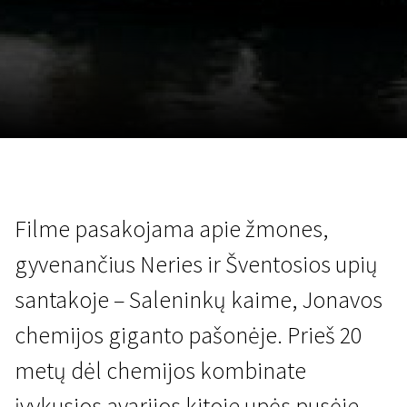
Lapkričio 5 - 22
2026
Filme pasakojama apie žmones,
gyvenančius Neries ir Šventosios upių
santakoje – Saleninkų kaime, Jonavos
chemijos giganto pašonėje. Prieš 20
metų dėl chemijos kombinate
įvykusios avarijos kitoje upės pusėje