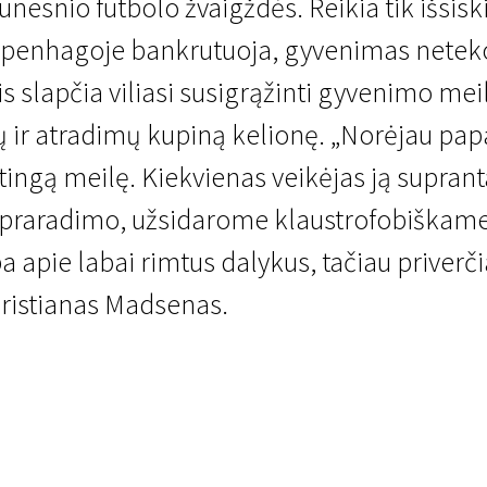
aunesnio futbolo žvaigždės. Reikia tik išsisk
openhagoje bankrutuoja, gyvenimas neteko
is slapčia viliasi susigrąžinti gyvenimo me
ų ir atradimų kupiną kelionę. „Norėjau papa
ingą meilę. Kiekvienas veikėjas ją supranta
 praradimo, užsidarome klaustrofobiškame ka
apie labai rimtus dalykus, tačiau priverčia 
hristianas Madsenas.