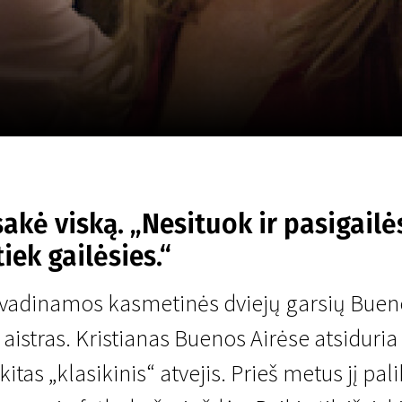
LT
Scanorama
Naujienos
Program
akė viską. „Nesituok ir pasigailės
iek gailėsies.“
e vadinamos kasmetinės dviejų garsių Bueno
aistras. Kristianas Buenos Airėse atsiduria 
itas „klasikinis“ atvejis. Prieš metus jį p