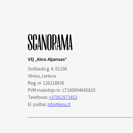
VšĮ „Kino Aljansas“
Goštauto g. 4, 01106
Vilnius,
Lietuva
Reg. nr. 126218936
PVM mokėtojo nr.: LT100004645810
Telefonas:
+37062973453
El. paštas:
info@kino.lt