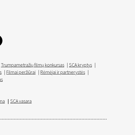
Trumpametražių filmų konkursas
|
SCA kryptys
|
s
|
Filmai peržiūrai
|
Rėmėjai ir partnerystės
|
as
ma
|
SCA vasara