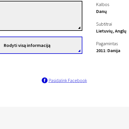
Kalbos
Danų
Ole Christian Madsen
Režisierius(-ė)
Subtitrai
Lietuvių, Anglų
Pagamintas
Rodyti visą informaciją
2011: Danija
Pasidalink Facebook