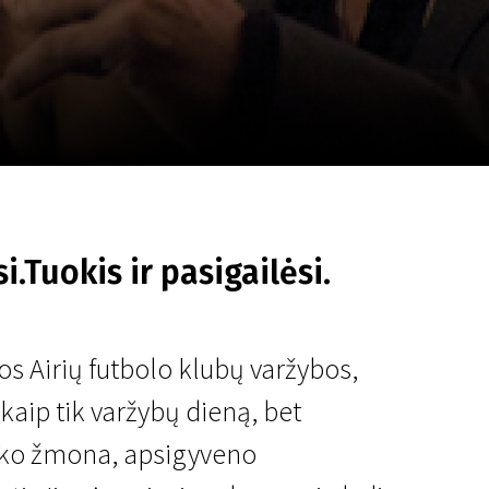
a
SCA vasara
...
i.Tuokis ir pasigailėsi.
s Airių futbolo klubų varžybos,
kaip tik varžybų dieną, bet
aliko žmona, apsigyveno