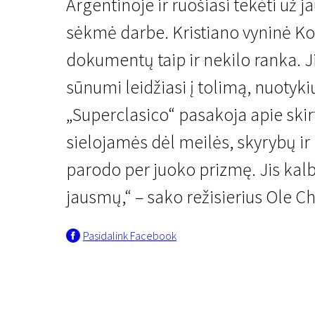
Argentinoje ir ruošiasi tekėti už j
sėkmė darbe. Kristiano vyninė K
dokumentų taip ir nekilo ranka. J
sūnumi leidžiasi į tolimą, nuotyki
„Superclasico“ pasakoja apie skirt
Naujienos iš Šiaurės
sielojamės dėl meilės, skyrybų ir
SuperClásico
parodo per juoko prizmę. Jis kalba 
1 val. 39 min. | Drama | N/A
jausmų,“ – sako režisierius Ole C
Pasidalink Facebook