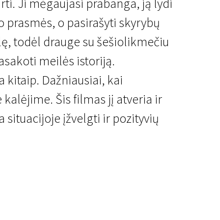
irti. Ji mėgaujasi prabanga, ją lydi
 prasmės, o pasirašyti skyrybų
ilę, todėl drauge su šešiolikmečiu
sakoti meilės istoriją.
 kitaip. Dažniausiai, kai
lėjime. Šis filmas jį atveria ir
situacijoje įžvelgti ir pozityvių