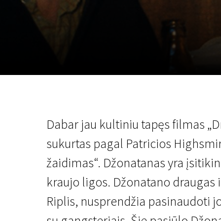
Lapkričio 5 - 22
2026
Dabar jau kultiniu tapęs filmas „
sukurtas pagal Patricios Highsmi
žaidimas“. Džonatanas yra įsitikin
kraujo ligos. Džonatano draugas 
Riplis, nusprendžia pasinaudoti jo 
su gangsteriais. Šie pasiūlo Džona