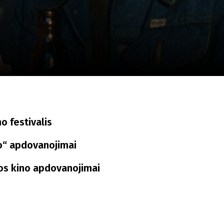
a
SCA vasara
...
o festivalis
o“ apdovanojimai
jos kino apdovanojimai