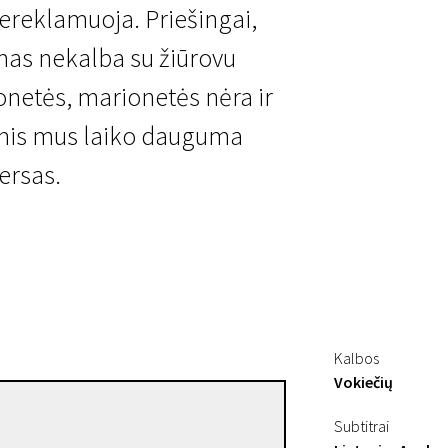
ereklamuoja. Priešingai,
lmas nekalba su žiūrovu
ionetės, marionetės nėra ir
ėmis mus laiko dauguma
ersas.
Kalbos
Vokiečių
Wim Wenders
Subtitrai
Režisierius(-ė)