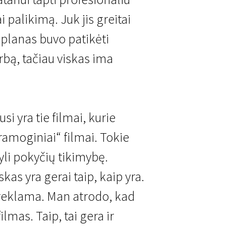
i palikimą. Juk jis greitai
o planas buvo patikėti
rbą, tačiau viskas ima
ausi yra tie filmai, kurie
pramoginiai“ filmai. Tokie
tyli pokyčių tikimybę.
skas yra gerai taip, kaip yra.
 reklama. Man atrodo, kad
lmas. Taip, tai gera ir