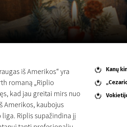
LT
Scanorama
Naujienos
Program
Kanų kin
Draugas iš Amerikos“ yra
rth romaną „Riplio
„Cezari
ęs, kad jau greitai mirs nuo
Vokieti
iš Amerikos, kaubojus
liga. Riplis supažindina jį
tanui tapti profesionaliu