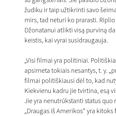
žudiku ir taip užtikrinti savo šeima
mirs, tad neturi ko prarasti. Ripli
Džonatanui atlikti visą purviną da
keistis, kai vyrai susidraugauja.
Wimas Wendersas iš arčiau
Draugas iš Amerikos
„Visi filmai yra politiniai. Politiški
apsimeta tokiais nesantys, t. y. „
2 val. 5 min. | Drama, Kriminalinis, Mistinis | N/A
filmai politiškiausi dėl to, kad nu
Kiekvienu kadru jie tvirtina, esą vi
Jie yra nenutrūkstanti status quo
„Draugas iš Amerikos“ yra kitoks fi