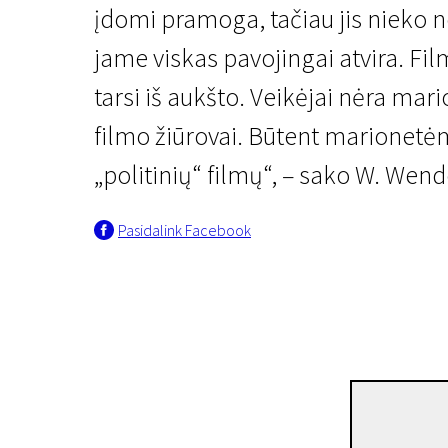
įdomi pramoga, tačiau jis nieko n
jame viskas pavojingai atvira. Fi
tarsi iš aukšto. Veikėjai nėra mar
filmo žiūrovai. Būtent marionet
„politinių“ filmų“, – sako W. Wend
Pasidalink Facebook