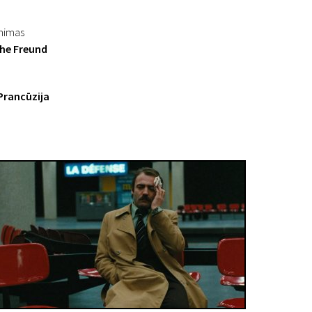
inimas
he Freund
 Prancūzija