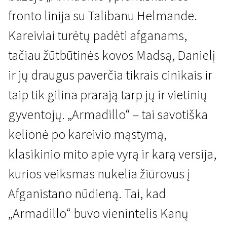
fronto linija su Talibanu Helmande.
Kareiviai turėtų padėti afganams,
tačiau žūtbūtinės kovos Madsą, Danielį
ir jų draugus paverčia tikrais cinikais ir
taip tik gilina prarają tarp jų ir vietinių
Naujienos iš Šiaurės
Armadillo
gyventojų. „Armadillo“ – tai savotiška
1 val. 40 min. | Drama | N/A
kelionė po kareivio mąstymą,
klasikinio mito apie vyrą ir karą versija,
kurios veiksmas nukelia žiūrovus į
Afganistano nūdieną. Tai, kad
„Armadillo“ buvo vienintelis Kanų