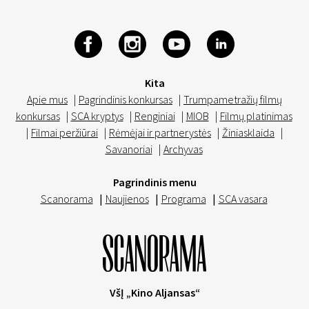
Kita
Apie mus
|
Pagrindinis konkursas
|
Trumpametražių filmų
konkursas
|
SCA kryptys
|
Renginiai
|
MIOB
|
Filmų platinimas
|
Filmai peržiūrai
|
Rėmėjai ir partnerystės
|
Žiniasklaida
|
Savanoriai
|
Archyvas
Pagrindinis menu
Scanorama
|
Naujienos
|
Programa
|
SCA vasara
VšĮ „Kino Aljansas“