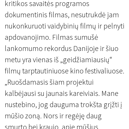
kritikos savaitės programos
dokumentinis filmas, nesutrukdė jam
nukonkuruoti vaidybinių filmų ir pelnyti
apdovanojimo. Filmas sumušė
lankomumo rekordus Danijoje ir šiuo
metu yra vienas iš „geidžiamiausių“
filmų tarptautiniuose kino festivaliuose.
„Ruošdamasis šiam projektui
kalbėjausi su jaunais kareiviais. Mane
nustebino, jog dauguma trokšta grįžti į
mūšio zoną. Nors ir regėję daug
smurto bei kraujo, apie mūšius