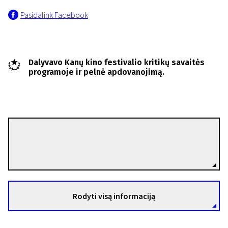
Pasidalink Facebook
Dalyvavo Kanų kino festivalio kritikų savaitės
programoje ir pelnė apdovanojimą.
Janus Metz
Režisierius(-ė)
Rodyti visą informaciją