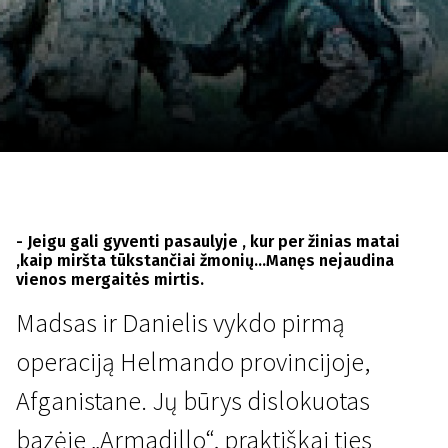
Lapkričio 5 - 22
2026
- Jeigu gali gyventi pasaulyje , kur per žinias matai
,kaip miršta tūkstančiai žmonių...Manęs nejaudina
vienos mergaitės mirtis.
Madsas ir Danielis vykdo pirmą
operaciją Helmando provincijoje,
Afganistane. Jų būrys dislokuotas
bazėje „Armadillo“, praktiškai ties