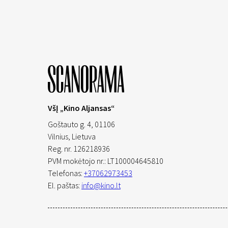
VšĮ „Kino Aljansas“
Goštauto g. 4, 01106
Vilnius,
Lietuva
Reg. nr. 126218936
PVM mokėtojo nr.: LT100004645810
Telefonas:
+37062973453
El. paštas:
info@kino.lt