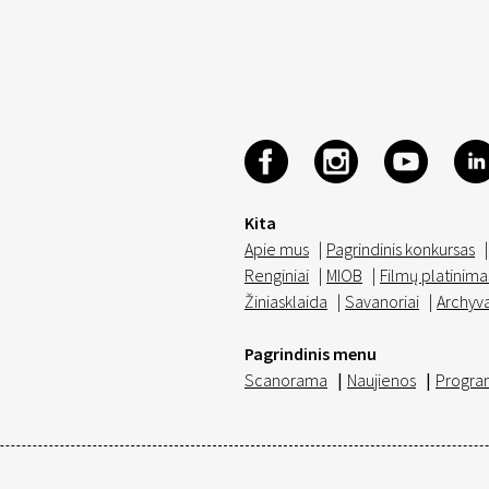
Kita
Apie mus
|
Pagrindinis konkursas
|
Renginiai
|
MIOB
|
Filmų platinima
Žiniasklaida
|
Savanoriai
|
Archyv
Pagrindinis menu
Scanorama
|
Naujienos
|
Progra