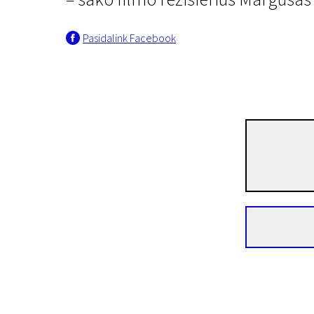
Pasidalink Facebook
Jauna Estija trumpai
Užtemimas
5 min. | Drama | N/A