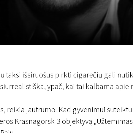
LT
Scanorama
Naujienos
Program
u taksi išsiruošus pirkti cigarečių gali nutik
 siurrealistiška, ypač, kai tai kalbama apie 
, reikia jautrumo. Kad gyvenimui suteikt
eros Krasnagorsk-3 objektyvą „Užtemimas“
Paju.