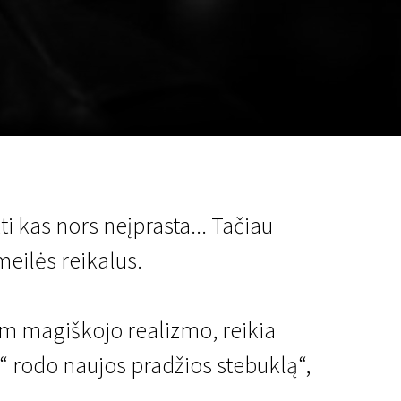
a
SCA vasara
...
ti kas nors neįprasta... Tačiau
meilės reikalus.
um magiškojo realizmo, reikia
 rodo naujos pradžios stebuklą“,