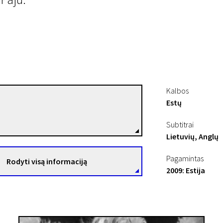
Kalbos
Estų
Margus Paju
Režisierius(-ė)
Subtitrai
Lietuvių, Anglų
Pagamintas
Rodyti visą informaciją
2009: Estija