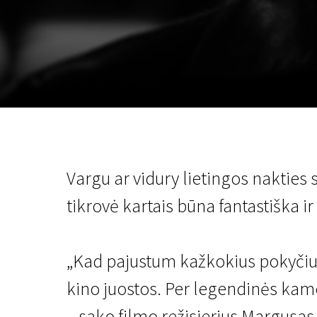
Lapkričio 5 - 22
2026
Vargu ar vidury lietingos nakties s
tikrovė kartais būna fantastiška ir
„Kad pajustum kažkokius pokyčius
kino juostos. Per legendinės kam
– sako filmo režisierius Margusas 