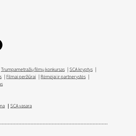
Trumpametražių filmų konkursas
|
SCA kryptys
|
s
|
Filmai peržiūrai
|
Rėmėjai ir partnerystės
|
as
ma
|
SCA vasara