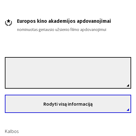
Europos kino akademijos apdovanojimai
nominuotas geriausio užsienio filmo apdovanojimui
Trumpametražių filmų naktis „Europos pašvaistė“
Siuntinys
Till Nowak
Režisierius(-ė)
9 min. | Fantastinis, Animacinis | N/A
Rodyti visą informaciją
Kalbos