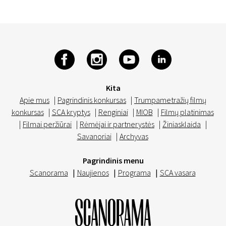
Kita
Apie mus
|
Pagrindinis konkursas
|
Trumpametražių filmų
konkursas
|
SCA kryptys
|
Renginiai
|
MIOB
|
Filmų platinimas
|
Filmai peržiūrai
|
Rėmėjai ir partnerystės
|
Žiniasklaida
|
Savanoriai
|
Archyvas
Pagrindinis menu
Scanorama
|
Naujienos
|
Programa
|
SCA vasara