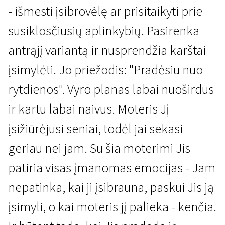
- išmesti įsibrovėlę ar prisitaikyti prie
susiklosčiusių aplinkybių. Pasirenka
antrąjį variantą ir nusprendžia karštai
įsimylėti. Jo priežodis: "Pradėsiu nuo
rytdienos". Vyro planas labai nuoširdus
Tu gyvendamas džiaukis
ir kartu labai naivus. Moteris Jį
Moters nublokšti
įsižiūrėjusi seniai, todėl jai sekasi
1 val. 30 min. | Drama, Komedija, Romantinis | N/A
geriau nei jam. Su šia moterimi Jis
patiria visas įmanomas emocijas - Jam
nepatinka, kai ji įsibrauna, paskui Jis ją
įsimyli, o kai moteris jį palieka - kenčia.