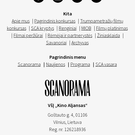
Kita
Apie mus
|
Pagrindinis konkursas
|
Trumpametražių filmų
konkursas
|
SCA kryptys
|
Renginiai
|
MIOB
|
Filmų platinimas
|
Filmai peržiūrai
|
Rėmėjai ir partnerystės
|
Žiniasklaida
|
Savanoriai
|
Archyvas
Pagrindinis menu
Scanorama
|
Naujienos
|
Programa
|
SCA vasara
VšĮ „Kino Aljansas“
Goštauto g. 4, 01106
Vilnius,
Lietuva
Reg. nr. 126218936