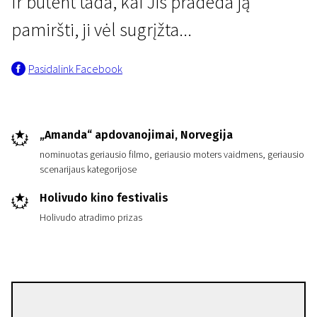
Ir būtent tada, kai Jis pradeda ją
pamiršti, ji vėl sugrįžta...
Pasidalink Facebook
„Amanda“ apdovanojimai, Norvegija
nominuotas geriausio filmo, geriausio moters vaidmens, geriausio
scenarijaus kategorijose
Holivudo kino festivalis
Holivudo atradimo prizas
Petter Næss