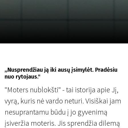
Lapkričio 5 - 22
2026
,,Nusprendžiau ją iki ausų įsimylėt. Pradėsiu
nuo rytojaus."
"Moters nublokšti" - tai istorija apie Jį,
vyrą, kuris nė vardo neturi. Visiškai jam
nesuprantamu būdu į jo gyvenimą
įsiveržia moteris. Jis sprendžia dilemą