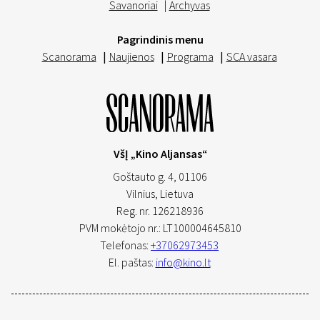
Savanoriai
|
Archyvas
Pagrindinis menu
Scanorama
|
Naujienos
|
Programa
|
SCA vasara
VšĮ „Kino Aljansas“
Goštauto g. 4, 01106
Vilnius,
Lietuva
Reg. nr. 126218936
PVM mokėtojo nr.: LT100004645810
Telefonas:
+37062973453
El. paštas:
info@kino.lt