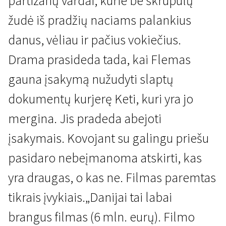
partizanų vardai, kurie be skrupulų
žudė iš pradžių naciams palankius
danus, vėliau ir pačius vokiečius.
Drama prasideda tada, kai Flemas
gauna įsakymą nužudyti slaptų
"Scanoramos" naujienos
dokumentų kurjerę Keti, kuri yra jo
Liepsna ir citrina
mergina. Jis pradeda abejoti
2 val. 10 min. | Drama | N/A
įsakymais. Kovojant su galingu priešu
pasi­daro nebeįmanoma atskirti, kas
yra draugas, o kas ne. Filmas paremtas
tikrais įvykiais.„Danijai tai labai
brangus filmas (6 mln. eurų). Filmo