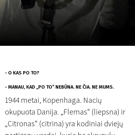
Lapkričio 5 - 22
2026
- O KAS PO TO?
- MANAU, KAD „PO TO“ NEBŪNA. NE ČIA. NE MUMS.
1944 metai, Kopenhaga. Nacių
okupuota Danija. „Flemas“ (liepsna) ir
„Citronas“ (citrina) yra kodiniai dviejų