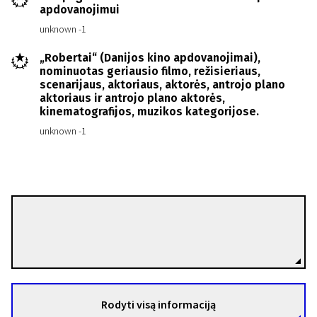
apdovanojimui
unknown -1
„Robertai“ (Danijos kino apdovanojimai),
nominuotas geriausio filmo, režisieriaus,
scenarijaus, aktoriaus, aktorės, antrojo plano
aktoriaus ir antrojo plano aktorės,
kinematografijos, muzikos kategorijose.
unknown -1
Ole Christian Madsen
Režisierius(-ė)
Rodyti visą informaciją