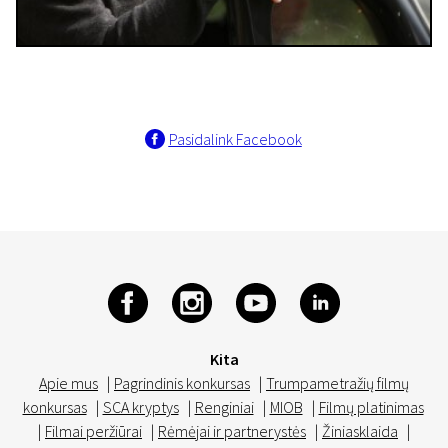
Pasidalink Facebook
Kita
Apie mus
|
Pagrindinis konkursas
|
Trumpametražių filmų
konkursas
|
SCA kryptys
|
Renginiai
|
MIOB
|
Filmų platinimas
|
Filmai peržiūrai
|
Rėmėjai ir partnerystės
|
Žiniasklaida
|