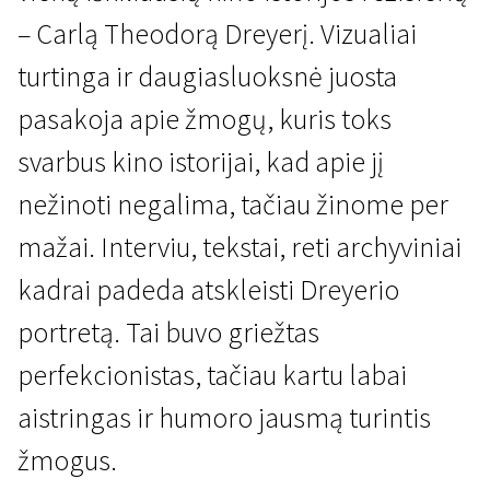
– Carlą Theodorą Dreyerį. Vizualiai
turtinga ir daugiasluoksnė juosta
pasakoja apie žmogų, kuris toks
svarbus kino istorijai, kad apie jį
Scanoramos klasika - Carlas Theodoras Dreyeris
Carlas Th. Reyeris - mano
nežinoti negalima, tačiau žinome per
pašaukimas
mažai. Interviu, tekstai, reti archyviniai
1 val. 35 min. | Dokumentinis, Biografinis | N/A
kadrai padeda atskleisti Dreyerio
portretą. Tai buvo griežtas
perfekcionistas, tačiau kartu labai
aistringas ir humoro jausmą turintis
žmogus.