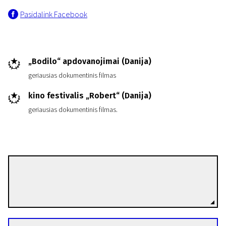
Pasidalink Facebook
„Bodilo“ apdovanojimai (Danija)
geriausias dokumentinis filmas
kino festivalis „Robert“ (Danija)
geriausias dokumentinis filmas.
Torben Skjødt Jensen
Režisierius(-ė)