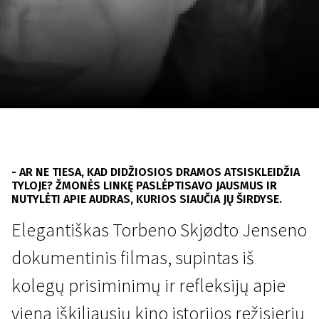
Lapkričio 5 - 22
2026
- AR NE TIESA, KAD DIDŽIOSIOS DRAMOS ATSISKLEIDŽIA
TYLOJE? ŽMONĖS LINKĘ PASLĖPTISAVO JAUSMUS IR
NUTYLĖTI APIE AUDRAS, KURIOS SIAUČIA JŲ ŠIRDYSE.
Elegantiškas Torbeno Skjødto Jenseno
dokumentinis filmas, supintas iš
kolegų prisiminimų ir refleksijų apie
vieną iškiliausių kino istorijos režisierių