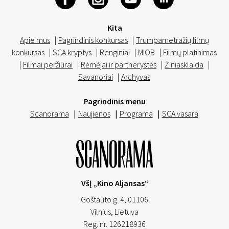
Kita
Apie mus
|
Pagrindinis konkursas
|
Trumpametražių filmų
konkursas
|
SCA kryptys
|
Renginiai
|
MIOB
|
Filmų platinimas
|
Filmai peržiūrai
|
Rėmėjai ir partnerystės
|
Žiniasklaida
|
Savanoriai
|
Archyvas
Pagrindinis menu
Scanorama
|
Naujienos
|
Programa
|
SCA vasara
VšĮ „Kino Aljansas“
Goštauto g. 4, 01106
Vilnius,
Lietuva
Reg. nr. 126218936