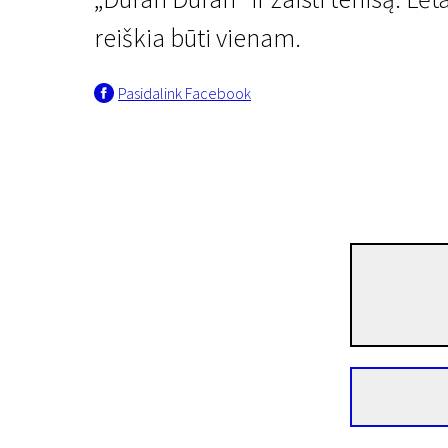
reiškia būti vienam.
Pasidalink Facebook
„Scanoramos“ naujienos
Žmogus, kuris mylėjo I
1 val. 38 min. | Drama | N/A