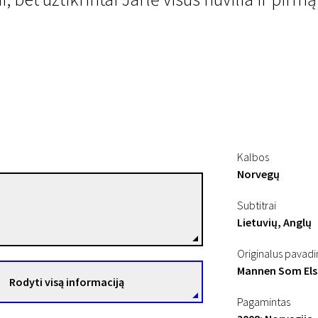
ngvę
Kalbos
Norvegų
Stian Kristiansen
Subtitrai
Režisierius(-ė)
Lietuvių, Anglų
Originalus pavad
Mannen Som Els
Rodyti visą informaciją
Pagamintas