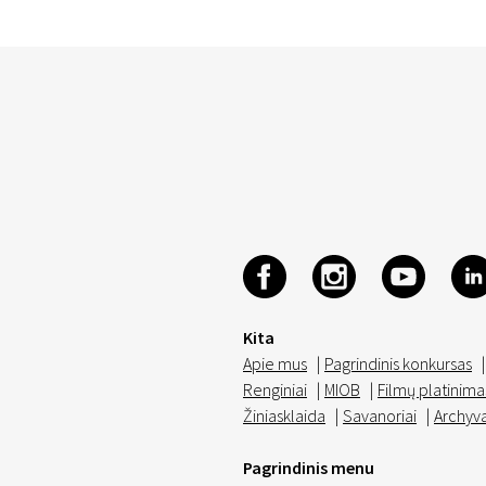
Kita
Apie mus
|
Pagrindinis konkursas
|
Renginiai
|
MIOB
|
Filmų platinima
Žiniasklaida
|
Savanoriai
|
Archyv
Pagrindinis menu