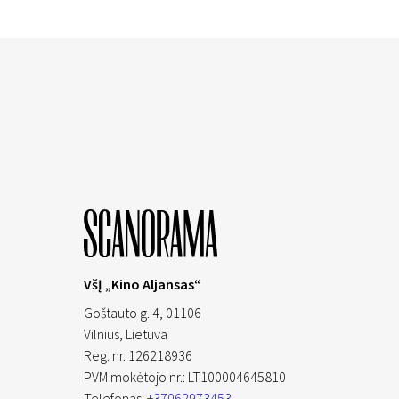
VšĮ „Kino Aljansas“
Goštauto g. 4, 01106
Vilnius,
Lietuva
Reg. nr. 126218936
PVM mokėtojo nr.: LT100004645810
Telefonas:
+37062973453