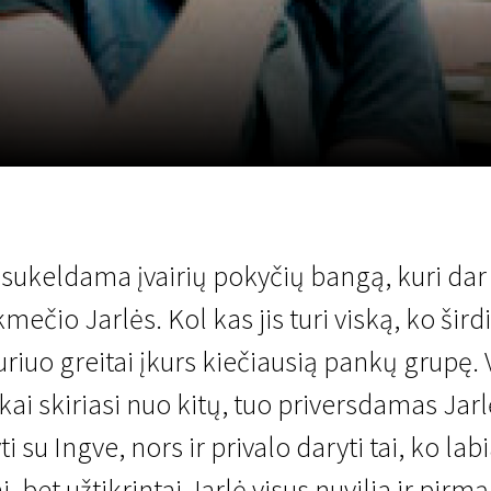
LT
Scanorama
Naujienos
Program
, sukeldama įvairių pokyčių bangą, kuri da
čio Jarlės. Kol kas jis turi viską, ko širdi
iuo greitai įkurs kiečiausią pankų grupę. V
ai skiriasi nuo kitų, tuo priversdamas Jarl
ti su Ingve, nors ir privalo daryti tai, ko la
ai, bet užtikrintai Jarlė visus nuvilia ir pi