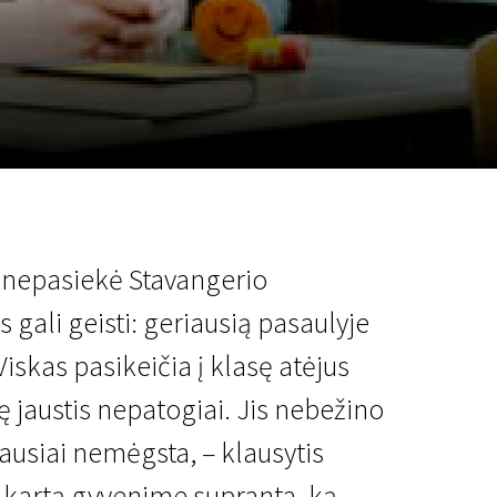
a
SCA vasara
...
r nepasiekė Stavangerio
s gali geisti: geriausią pasaulyje
iskas pasikeičia į klasę atėjus
ę jaustis nepatogiai. Jis nebežino
biausiai nemėgsta, – klausytis
rmą kartą gyvenime supranta, ką