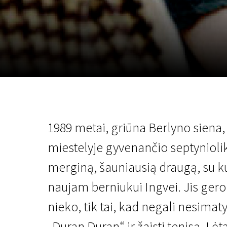
Lapkričio 5 - 22
2026
1989 metai, griūna Berlyno siena
miestelyje gyvenančio septyniolikme
merginą, šauniausią draugą, su kur
naujam berniukui Ingvei. Jis gerok
nieko, tik tai, kad negali nesimaty
„Duran Duran“ ir žaisti tenisą. Lėt