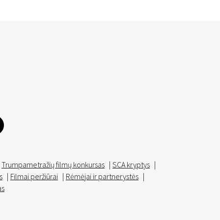
Trumpametražių filmų konkursas
|
SCA kryptys
|
s
|
Filmai peržiūrai
|
Rėmėjai ir partnerystės
|
as