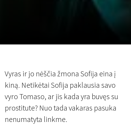
Lapkričio 5 - 22
2026
Vyras ir jo nėščia žmona Sofija eina į
kiną. Netikėtai Sofija paklausia savo
vyro Tomaso, ar jis kada yra buvęs su
prostitute? Nuo tada vakaras pasuka
nenumatyta linkme.