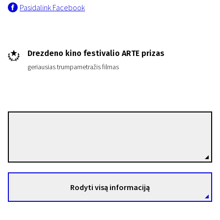
Pasidalink Facebook
Drezdeno kino festivalio ARTE prizas
geriausias trumpametražis filmas
Trumpametražių filmų programa „Šiaurė trumpai“
Sofija
15 min. | Drama | N/A
Brigitte Stærmose
Režisierius(-ė)
Rodyti visą informaciją