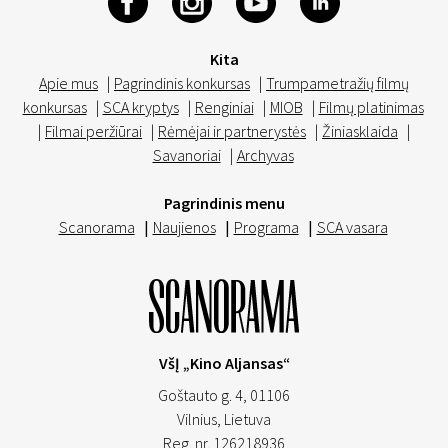
Kita
Apie mus
|
Pagrindinis konkursas
|
Trumpametražių filmų
konkursas
|
SCA kryptys
|
Renginiai
|
MIOB
|
Filmų platinimas
|
Filmai peržiūrai
|
Rėmėjai ir partnerystės
|
Žiniasklaida
|
Savanoriai
|
Archyvas
Pagrindinis menu
Scanorama
|
Naujienos
|
Programa
|
SCA vasara
VšĮ „Kino Aljansas“
Goštauto g. 4, 01106
Vilnius,
Lietuva
Reg. nr. 126218936