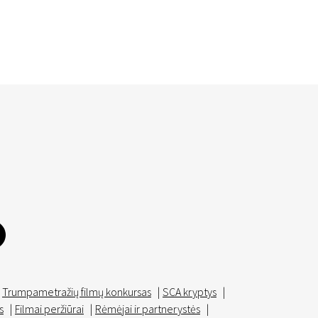
Trumpametražių filmų konkursas
|
SCA kryptys
|
s
|
Filmai peržiūrai
|
Rėmėjai ir partnerystės
|