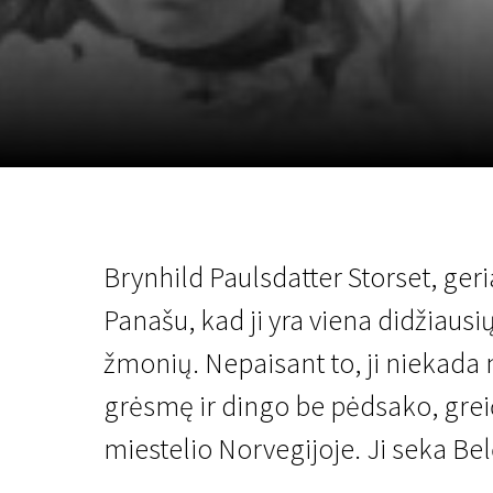
Lapkričio 5 - 22
2026
Brynhild Paulsdatter Storset, ger
Panašu, kad ji yra viena didžiausi
žmonių. Nepaisant to, ji niekada n
grėsmę ir dingo be pėdsako, greiči
miestelio Norvegijoje. Ji seka Bel