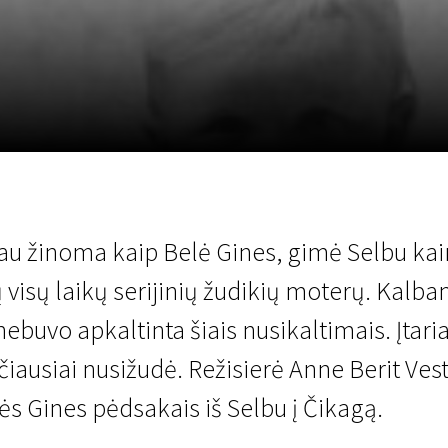
LT
Scanorama
Naujienos
Program
iau žinoma kaip Belė Gines, gimė Selbu ka
ų visų laikų serijinių žudikių moterų. Kalba
ebuvo apkaltinta šiais nusikaltimais. Įtaria
ausiai nusižudė. Režisierė Anne Berit Vestb
ės Gines pėdsakais iš Selbu į Čikagą.