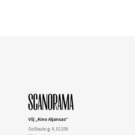
VšĮ „Kino Aljansas“
Goštauto g. 4, 01106