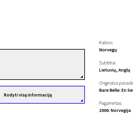
Kalbos
Norvegų
Anne Berit Vestby
Subtitrai
š Selbu
Režisierius(-ė)
Lietuvių, Anglų
Originalus pavad
Bare Belle: En S
Rodyti visą informaciją
Pagamintas
2006: Norvegija