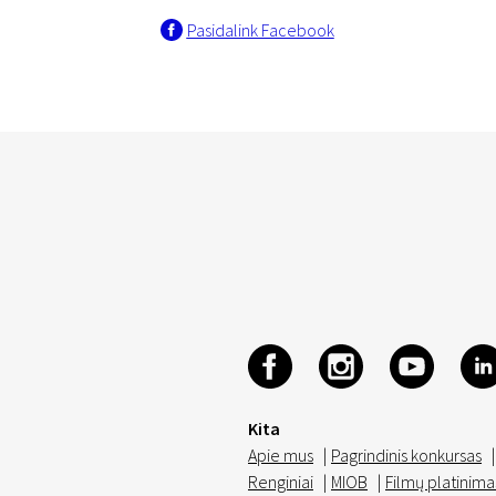
Pasidalink Facebook
Kita
Apie mus
|
Pagrindinis konkursas
|
Renginiai
|
MIOB
|
Filmų platinima