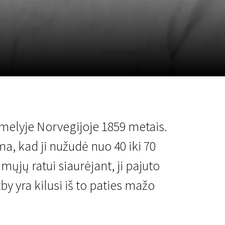
a
SCA vasara
...
imelyje Norvegijoje 1859 metais.
ma, kad ji nužudė nuo 40 iki 70
mųjų ratui siaurėjant, ji pajuto
y yra kilusi iš to paties mažo