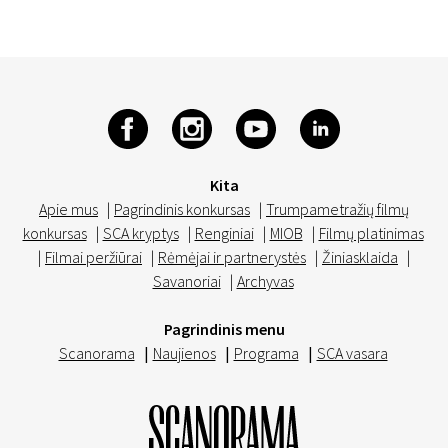
Kita
Apie mus
|
Pagrindinis konkursas
|
Trumpametražių filmų
konkursas
|
SCA kryptys
|
Renginiai
|
MIOB
|
Filmų platinimas
|
Filmai peržiūrai
|
Rėmėjai ir partnerystės
|
Žiniasklaida
|
Savanoriai
|
Archyvas
Pagrindinis menu
Scanorama
|
Naujienos
|
Programa
|
SCA vasara