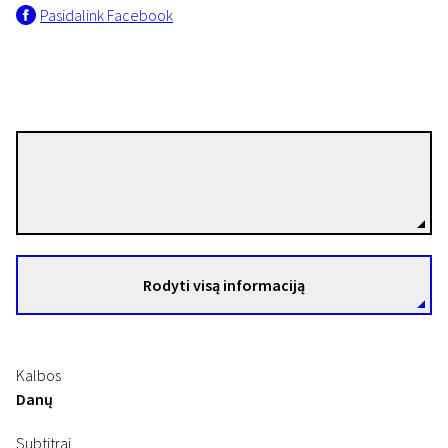
Pasidalink Facebook
Ulrik Wivel
Trumpametražių filmų naktis „Šiaurės pašvaistė“
Režisierius(-ė)
Tai tave aš myliu
24 min. | Drama | N/A
Rodyti visą informaciją
Kalbos
Danų
Subtitrai