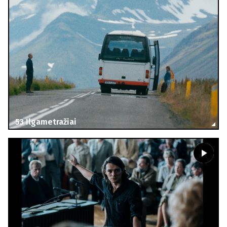
53
Ilgametražiai