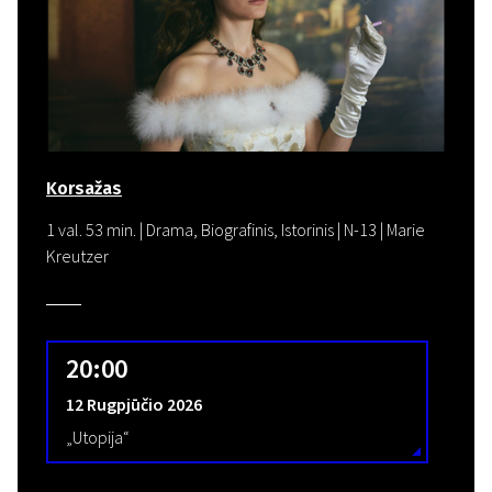
Europos kino festivalis
„Scanorama“
Korsažas
Didžiausias rudens kino festivalis Lietuvoje, kasmet vykstantis
1 val. 53 min. | Drama, Biografinis, Istorinis | N-13 | Marie
Vilniuje, Kaune, Klaipėdoje, Šiauliuose, Alytuje, Panevėžyje,
Kreutzer
Marijampolėje, Visagine, Vilkaviškyje ir Gargžduose
20:00
12 Rugpjūčio 2026
„Utopija“