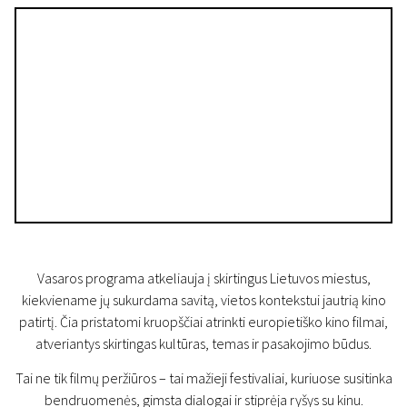
Vasaros programa atkeliauja į skirtingus Lietuvos miestus,
kiekviename jų sukurdama savitą, vietos kontekstui jautrią kino
patirtį. Čia pristatomi kruopščiai atrinkti europietiško kino filmai,
atveriantys skirtingas kultūras, temas ir pasakojimo būdus.
Tai ne tik filmų peržiūros – tai mažieji festivaliai, kuriuose susitinka
bendruomenės, gimsta dialogai ir stiprėja ryšys su kinu.