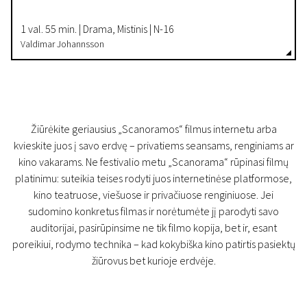
1 val. 55 min. | Drama, Mistinis | N-16
Valdimar Johannsson
Žiūrėkite geriausius „Scanoramos“ filmus internetu arba
kvieskite juos į savo erdvę – privatiems seansams, renginiams ar
kino vakarams. Ne festivalio metu „Scanorama“ rūpinasi filmų
platinimu: suteikia teises rodyti juos internetinėse platformose,
kino teatruose, viešuose ir privačiuose renginiuose. Jei
sudomino konkretus filmas ir norėtumėte jį parodyti savo
auditorijai, pasirūpinsime ne tik filmo kopija, bet ir, esant
poreikiui, rodymo technika – kad kokybiška kino patirtis pasiektų
žiūrovus bet kurioje erdvėje.