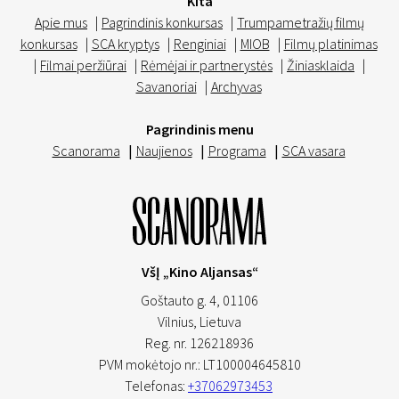
Kita
Apie mus
|
Pagrindinis konkursas
|
Trumpametražių filmų
konkursas
|
SCA kryptys
|
Renginiai
|
MIOB
|
Filmų platinimas
|
Filmai peržiūrai
|
Rėmėjai ir partnerystės
|
Žiniasklaida
|
Savanoriai
|
Archyvas
Pagrindinis menu
Scanorama
|
Naujienos
|
Programa
|
SCA vasara
VšĮ „Kino Aljansas“
Goštauto g. 4, 01106
Vilnius,
Lietuva
Reg. nr. 126218936
PVM mokėtojo nr.: LT100004645810
Telefonas:
+37062973453