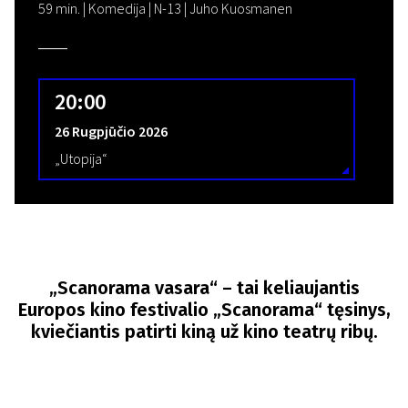
59 min. | Komedija | N-13 | Juho Kuosmanen
20:00
26 Rugpjūčio 2026
„Utopija“
„Scanorama vasara“
– tai keliaujantis
Europos kino festivalio „Scanorama“ tęsinys,
kviečiantis patirti kiną už kino teatrų ribų.