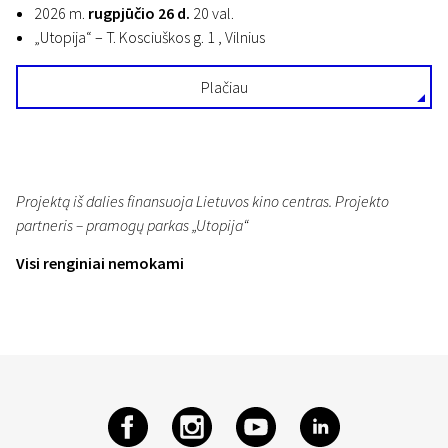
2026 m.
rugpjūčio 26 d.
20 val.
„Utopija“ – T. Kosciuškos g. 1 , Vilnius
Plačiau
Projektą iš dalies finansuoja Lietuvos kino centras. Projekto
partneris – pramogų parkas „Utopija“
Visi renginiai nemokami