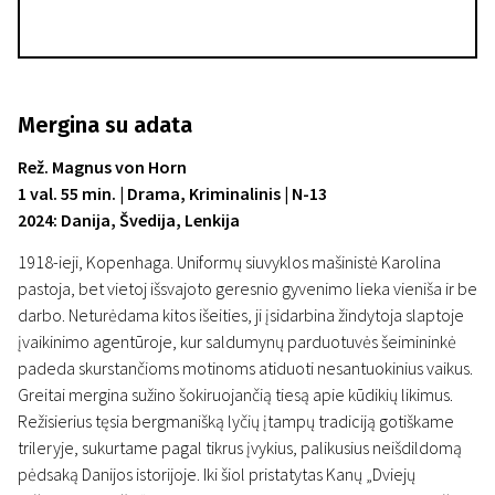
Mergina su adata
Rež. Magnus von Horn
1 val. 55 min. | Drama, Kriminalinis | N-13
2024: Danija, Švedija, Lenkija
1918-ieji, Kopenhaga. Uniformų siuvyklos mašinistė Karolina
pastoja, bet vietoj išsvajoto geresnio gyvenimo lieka vieniša ir be
darbo. Neturėdama kitos išeities, ji įsidarbina žindytoja slaptoje
įvaikinimo agentūroje, kur saldumynų parduotuvės šeimininkė
padeda skurstančioms motinoms atiduoti nesantuokinius vaikus.
Greitai mergina sužino šokiruojančią tiesą apie kūdikių likimus.
Režisierius tęsia bergmanišką lyčių įtampų tradiciją gotiškame
trileryje, sukurtame pagal tikrus įvykius, palikusius neišdildomą
pėdsaką Danijos istorijoje. Iki šiol pristatytas Kanų „Dviejų