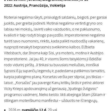
2022: Austrija, Prancūzija, Vokietija
Moteriai negalima rūkyti, prisivalgyti saldainių, bėgioti, per garsiai
juoktis, per greitai jodinėti. Motinai negalima vertinti gryno oro
labiau nei mokslų, lavinti vaiko vaizduotės, o ne paklusnumo,
kvailioti ir taip rodyti blogo pavyzdžio. Imperatorienei negalima
turėti savo nuomonės, rinktis, kada palikti nuobodžią vakarienę,
nuspręsti nesakyti beprasmės sveikinimo kalbos. Elžbieta
Vitelsbach, dar žinoma kaip Sisi, yra moteris, motina ir Austrijos
imperatorienė. Jai jau 40, ir visoms šioms taisyklėms ji išdidžiai
rodo vidurinį pirštą. Ji tinkasi su buvusiais meilužiais, ironiškai
šypsosi iš ją supančių legendų ir, padedama patikimos tarnaitės,
kurpia pabėgimo planą. Korsetas veržia per stipriai, jos tikslas –
laisvė. „Korsažas“ jau pavergė Kanų kritikų širdis ir pelnė aktorei
Vicky Krieps apdovanojimą už geriausią „Ypatingo žvilgsnio“
programos vaidmenį. Nieko keisto: likti abejingai šitam įžūliam ir
stilingam moteriškumo manifestui – užduotis ne iš lengvųjų.
2026 m.
rugpjūčio 12 d.
20 val.