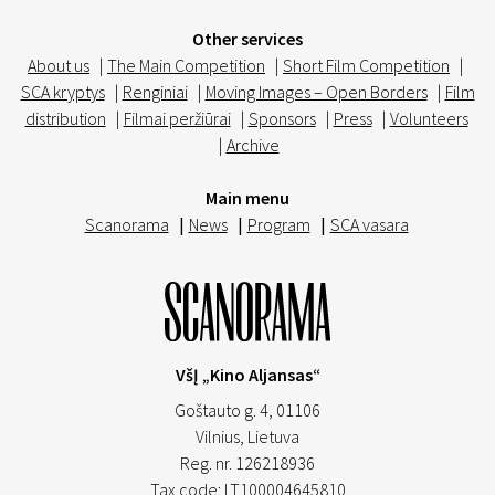
Other services
About us
|
The Main Competition
|
Short Film Competition
|
SCA kryptys
|
Renginiai
|
Moving Images – Open Borders
|
Film
distribution
|
Filmai peržiūrai
|
Sponsors
|
Press
|
Volunteers
|
Archive
Main menu
Scanorama
|
News
|
Program
|
SCA vasara
VšĮ „Kino Aljansas“
Goštauto g. 4, 01106
Vilnius,
Lietuva
Reg. nr. 126218936
Tax code: LT100004645810