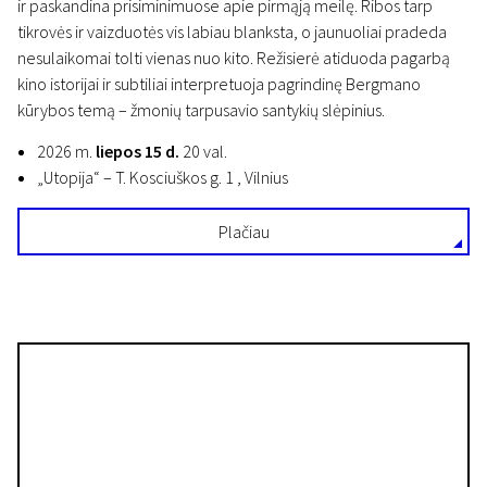
ir paskandina prisiminimuose apie pirmąją meilę. Ribos tarp
tikrovės ir vaizduotės vis labiau blanksta, o jaunuoliai pradeda
nesulaikomai tolti vienas nuo kito. Režisierė atiduoda pagarbą
kino istorijai ir subtiliai interpretuoja pagrindinę Bergmano
kūrybos temą – žmonių tarpusavio santykių slėpinius.
2026 m.
liepos 15 d.
20 val.
„Utopija“ – T. Kosciuškos g. 1 , Vilnius
Plačiau