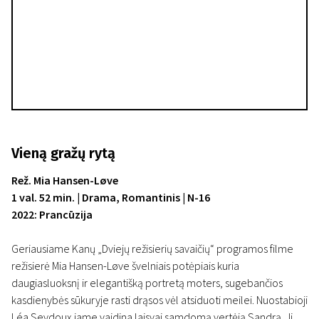
Vieną gražų rytą
Rež. Mia Hansen-Løve
1 val. 52 min. | Drama, Romantinis | N-16
2022: Prancūzija
Geriausiame Kanų „Dviejų režisierių savaičių“ programos filme
režisierė Mia Hansen-Løve švelniais potėpiais kuria
daugiasluoksnį ir elegantišką portretą moters, sugebančios
kasdienybės sūkuryje rasti drąsos vėl atsiduoti meilei. Nuostabioji
Léa Seydoux jame vaidina laisvai samdomą vertėją Sandrą. Ji