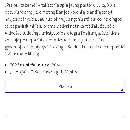
„Prakeikta žemė“ – tai istorija apie jauną pastorių Luką, XIX a.
pab. siunčiamą į tuometinę Danijos koloniją Islandiją statyti
naujos bažnyčios. Jau nuo pirmųjų žingsnių atšiaurios ir didingos
salos paviršiumi jis supranta visiškai netinkantis šiai užduočiai.
Atsivežęs sudėtingą ankstyvosios fotografijos įrangą, šventikas
keliauja po nepažintą žemę fiksuodamas ją ir vietinius
gyventojus. Nepatyręs ir juokingai išdidus, Lukas niekuo nepasitiki
ir visur mato klastą.
2026 m.
birželio 17 d.
20 val.
„Utopija“ – T. Kosciuškos g. 1 , Vilnius
Plačiau