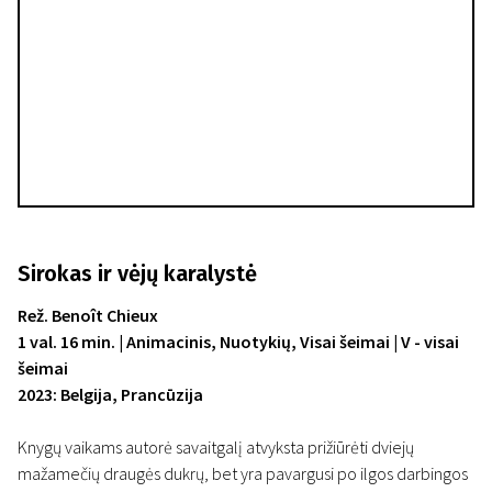
Sirokas ir vėjų karalystė
Rež. Benoît Chieux
1 val. 16 min. | Animacinis, Nuotykių, Visai šeimai | V - visai
šeimai
2023: Belgija, Prancūzija
Knygų vaikams autorė savaitgalį atvyksta prižiūrėti dviejų
mažamečių draugės dukrų, bet yra pavargusi po ilgos darbingos