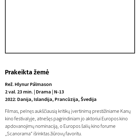
Prakeikta žemė
Rež. Hlynur Pálmason
2 val. 23 min. | Drama | N-13
2022: Danija, Islandija, Prancūzija, Švedija
Filmas, pelnęs aukščiausią kritikų įvertinimą prestižiniame Kanų
kino festivalyje, atnešęs pagrindiniam jo aktoriui Europos kino
apdovanojimų nominaciją, o Europos šalių kino forume
„Scanorama“ išrinktas žiūrovų favoritu.