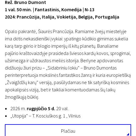
Rež. Bruno Dumont
1 val. 50 min. | Fantastinis, Komedija | N-13
2024: Prancūzija, Italija, Vokietija, Belgija, Portugalija
Opalo pakrantė, Šiaurės Prancūzija. Ramiame žvejų miestelyje
ima dėtis nekasdieniški įvykiai: ypatingo kūdikio gimimas sukelia
karą tarp gėrio ir blogio imperijų iš kitų planetų. Banaliame
pajūrio kraštovaizdyje prasideda šviesos kardų kovos, sprogimai,
užsimezga ir uždraustos meilės istorija. Berlyne apdovanotas
didžiuoju žiuri prizu – „Sidabriniu lokiu“ – Bruno Dumontas
perinterpretuoja mokslinės fantastikos žanrą ir kuria europietišką
„Žvaigždžių karų“ versiją, pasiūlydamas ne tik satyrišką kosminės
apokalipsės viziją, bet ir taikliai komentuodamas šių laikų
žmogiškąją būklę.
2026 m.
rugpjūčio 5 d.
20 val.
„Utopija“ – T. Kosciuškos g. 1 , Vilnius
Plačiau