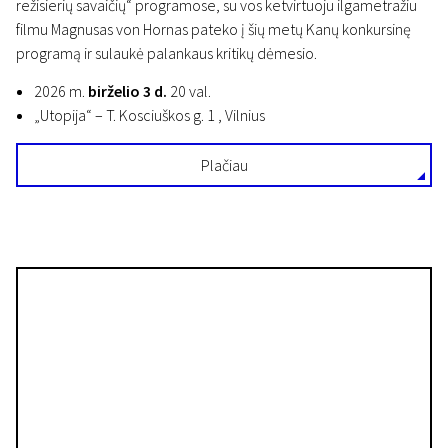
režisierių savaičių“ programose, su vos ketvirtuoju ilgametražiu
filmu Magnusas von Hornas pateko į šių metų Kanų konkursinę
programą ir sulaukė palankaus kritikų dėmesio.
2026 m.
birželio 3 d.
20 val.
„Utopija“ – T. Kosciuškos g. 1 , Vilnius
Plačiau