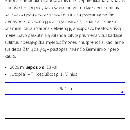
Marona – nedidukė labradoro mišrūnė. Nepalenkiamai atsidavusi
ir nuoširdi – ji pripildydavo šviesos ir tyrumo kiekvienus namus,
palikdavo ryškų pėdsaką savo šeimininkų gyvenimuose. Šie
vienas po kito vadino ją skirtingais vardais, tikriausiai tik tiek ir
prisiminė, tačiau Marona kiekvieną jų apsupdavo beatodairišką
meile. Savo paskutiniąją valanda kalytė prisimena visus kadaise
sutiktus ir besąlygiškai mylėtus žmones ir nusprendžia, kad laimė
susideda iš trijų dalykų – pastogės, mylinčio šeimininko ir gero
kaulo.
2026 m.
liepos 5 d.
13 val.
„Utopija“ – T. Kosciuškos g. 1 , Vilnius
Plačiau