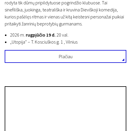
rodyta tik dūmų pripildytuose pogrindžio klubuose. Tai
sinefiliška, juokinga, teatrališka ir kruvina Dieviškoji komedija,
kurios pašėlęs ritmas ir vienas už kitą keistesni personažai puikiai
pritaikyti žanrinių beprotybių gurmanams.
2026 m.
rugpjūčio 19 d.
20 val.
„Utopija“ – T. Kosciuškos g. 1 , Vilnius
Plačiau