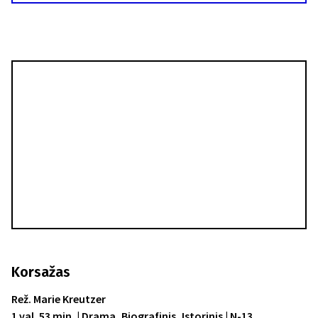
Korsažas
Rež. Marie Kreutzer
1 val. 53 min. | Drama, Biografinis, Istorinis | N-13