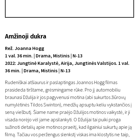
Amžinoji dukra
Rež. Joanna Hogg
1 val. 36 min. | Drama, Mistinis | N-13
2022: Jungtinė Karalystė, Airija, Jungtinės Valstijos. 1 val.
36 min. | Drama, Mistinis | N-13
Rudeniškai atšiaurus ir paslaptingas Joannos Hogg filmas
prasideda tirštame, grėsmingame rūke. Pro jį automobiliu
braunasi Džulija ir jos pagyvenusi motina (abi sukurtos žiūrovų
numylėtinės Tildos Swinton), medžių apsuptu keliu vykstančios į
seną viešbutį. Šiame name praėjo Džulijos motinos vaikystė, ir ji
visada norėjo vėl jame apsilankyti. O Džulijai tai puiki proga
sužinoti detalių apie motinos praeitį, kad ilgainiui sukurtų apie ją
filmą. Tačiau vos peržengus slenkstį viskas ima klostytis ne taip,