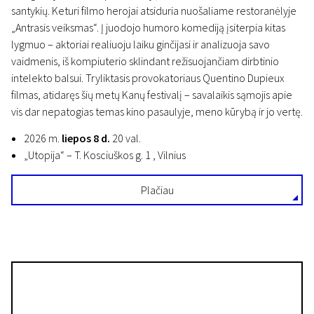
santykių. Keturi filmo herojai atsiduria nuošaliame restoranėlyje
„Antrasis veiksmas“. Į juodojo humoro komediją įsiterpia kitas
lygmuo – aktoriai realiuoju laiku ginčijasi ir analizuoja savo
vaidmenis, iš kompiuterio sklindant režisuojančiam dirbtinio
intelekto balsui. Tryliktasis provokatoriaus Quentino Dupieux
filmas, atidaręs šių metų Kanų festivalį – savalaikis sąmojis apie
vis dar nepatogias temas kino pasaulyje, meno kūrybą ir jo vertę.
2026 m.
liepos 8 d.
20 val.
„Utopija“ – T. Kosciuškos g. 1 , Vilnius
Plačiau