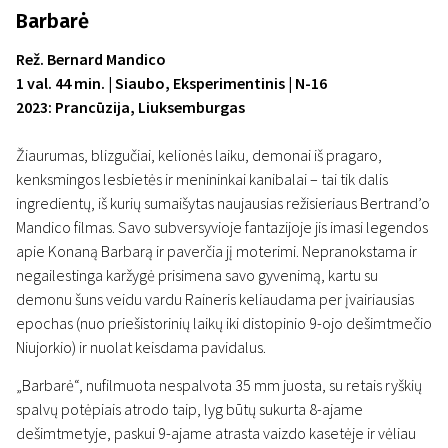
Barbarė
Rež. Bernard Mandico
1 val. 44 min. | Siaubo, Eksperimentinis | N-16
2023: Prancūzija, Liuksemburgas
Žiaurumas, blizgučiai, kelionės laiku, demonai iš pragaro,
kenksmingos lesbietės ir menininkai kanibalai – tai tik dalis
ingredientų, iš kurių sumaišytas naujausias režisieriaus Bertrand’o
Mandico filmas. Savo subversyvioje fantazijoje jis imasi legendos
apie Konaną Barbarą ir paverčia jį moterimi. Nepranokstama ir
negailestinga karžygė prisimena savo gyvenimą, kartu su
demonu šuns veidu vardu Raineris keliaudama per įvairiausias
epochas (nuo priešistorinių laikų iki distopinio 9-ojo dešimtmečio
Niujorkio) ir nuolat keisdama pavidalus.
„Barbarė“, nufilmuota nespalvota 35 mm juosta, su retais ryškių
spalvų potėpiais atrodo taip, lyg būtų sukurta 8-ajame
dešimtmetyje, paskui 9-ajame atrasta vaizdo kasetėje ir vėliau