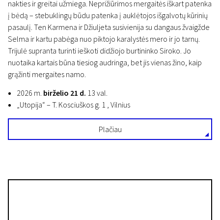
nakties ir greitai užmiega. Neprižiūrimos mergaitės iškart patenka
į bėdą – stebuklingų būdu patenka į auklėtojos išgalvotų kūrinių
pasaulį. Ten Karmena ir Džiuljeta susivienija su dangaus žvaigžde
Selma ir kartu pabėga nuo piktojo karalystės mero ir jo tarnų.
Trijulė supranta turinti ieškoti didžiojo burtininko Siroko. Jo
nuotaika kartais būna tiesiog audringa, bet jis vienas žino, kaip
grąžinti mergaites namo.
2026 m.
birželio 21 d.
13 val.
„Utopija“ – T. Kosciuškos g. 1 , Vilnius
Plačiau