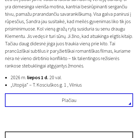
yra dėmesinga vieniša motina, kantriai besirūpinanti sergančiu
tėvu, pamažu prarandančiu savarankiškumą. Visa galva panirusi į
rūpesčius, Sandra jau susitaikė, kad meilės gyvenimas liko tik jos
prisiminimuose. Kol vieną gražų rytą susiduria su senu draugu
Klementu. Jis vedęs ir turi sūnų. Ji žino, kad atsakinga elgtis kitaip.
Tačiau daug didesnė jėga juos traukia vieną prie kito. Tai
prancūziškai subtilus ir paryžietiškai romantiškas filmas, kuriame
nėra nė vieno dirbtinio konflikto – tik talentingos režisierės
rankose stebuklingai atgyjantys žmonės.
2026 m.
liepos 1 d.
20 val.
„Utopija“ – T. Kosciuškos g. 1 , Vilnius
Plačiau