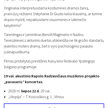
Originaliai interpretuodama kostiuminės dramos žanrą,
prancūzų režisierė Stéphanie Di Giusto kelia klausimą, ar turime
drąsos mylėti, nepaklusdami visuomenės ir laikmečio
taisyklėms?
Talentingas ir įsimintinas Benoît Magimelio ir Nadios
Tereszkiewicz aktorinis duetas atskleidžia ne tik grožio standartų
įkalintos moters dramą, bet ir vyro psichologinio pasaulio
įvairiapusiškumą.
Filmas pristatytas prestižinio Kanų kino festivalio Ypatingojo
žvilgsnio programoje.
19 val. akustinis Rapolo Radzevičiaus muzikinio projekto
„pavasaris.“ koncertas.
2026 m.
liepos 22 d.
20 val.
„Utopija“ – T. Kosciuškos g. 1 , Vilnius