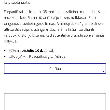
kaip suplanuota.
Elegantiškai nufilmuotas 35 mm juosta, sklidinas melancholiškos
muzikos, skrodžiamas ūžiančio vėjo ir persmelktas amžiams
dingusios praeities ilgesio filmas „Amžinoji dukra“ yra meistriškai
atlikta stilizacija, išradingai (ir dažnai šmaikščiai!) žaidžianti
vaiduoklių istorijų klišėmis, kad autentiškai prabiltų apie amžinus
dalykus.
2026 m.
birželio 10 d.
20 val.
„Utopija“ – T. Kosciuškos g. 1 , Vilnius
Plačiau