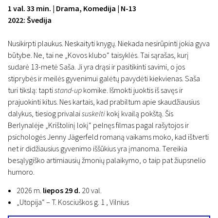
1 val. 33 min. | Drama, Komedija | N-13
2022: Švedija
Nusikirpti plaukus. Neskaityti knygų. Niekada nesirūpinti jokia gyva
būtybe. Ne, tai ne „Kovos klubo“ taisyklės. Tai sąrašas, kurį
sudarė 13-metė Saša. Ji yra drąsi ir pasitikinti savimi, o jos
stiprybės ir meilės gyvenimui galėtų pavydėti kiekvienas. Saša
turi tikslą: tapti
stand-up
komike. Išmokti juoktis iš savęs ir
prajuokinti kitus. Nes kartais, kad prabiltum apie skaudžiausius
dalykus, tiesiog privalai
suskelti
kokį kvailą pokštą. Šis
Berlynalėje „Krištolinį lokį“ pelnęs filmas pagal rašytojos ir
psichologės Jenny Jägerfeld romaną vaikams moko, kad ištverti
net ir didžiausius gyvenimo iššūkius yra įmanoma. Tereikia
besąlygiško artimiausių žmonių palaikymo, o taip pat žiupsnelio
humoro.
2026 m.
liepos 29 d.
20 val.
„Utopija“ – T. Kosciuškos g. 1 , Vilnius