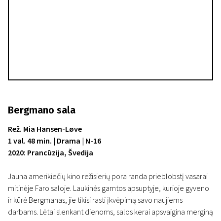
Bergmano sala
Rež. Mia Hansen-Løve
1 val. 48 min. | Drama | N-16
2020: Prancūzija, Švedija
Jauna amerikiečių kino režisierių pora randa prieblobstį vasarai
mitinėje Faro saloje. Laukinės gamtos apsuptyje, kurioje gyveno
ir kūrė Bergmanas, jie tikisi rasti įkvėpimą savo naujiems
darbams. Lėtai slenkant dienoms, salos kerai apsvaigina merginą