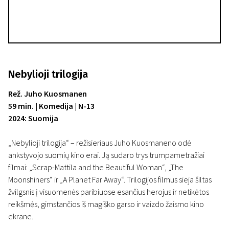
Nebylioji trilogija
Rež. Juho Kuosmanen
59 min. | Komedija | N-13
2024: Suomija
„Nebylioji trilogija“ – režisieriaus Juho Kuosmaneno odė
ankstyvojo suomių kino erai. Ją sudaro trys trumpametražiai
filmai: „Scrap-Mattila and the Beautiful Woman“, „The
Moonshiners“ ir „A Planet Far Away“. Trilogijos filmus sieja šiltas
žvilgsnis į visuomenės paribiuose esančius herojus ir netikėtos
reikšmės, gimstančios iš magiško garso ir vaizdo žaismo kino
ekrane.