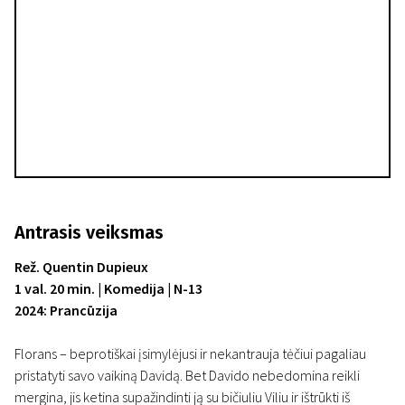
Antrasis veiksmas
Rež. Quentin Dupieux
1 val. 20 min. | Komedija | N-13
2024: Prancūzija
Florans – beprotiškai įsimylėjusi ir nekantrauja tėčiui pagaliau
pristatyti savo vaikiną Davidą. Bet Davido nebedomina reikli
mergina, jis ketina supažindinti ją su bičiuliu Viliu ir ištrūkti iš