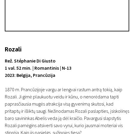
Rozali
Rež. Stéphanie Di Giusto
1 val. 52 min. | Romantinis | N-13
2023: Belgija, Prancūzija
1870 m. Prancūzijoje vargu ar lengvai rastum antrą tokią, kaip
Rozali. Ji gimė plaukuotu veidu ir kūnu, o nenorėdama tapti
paprasčiausia mugės atrakcija visą gyvenimą skutosi, kad
pritaptų ir išliktų saugi. Nežinodamas Rozali paslapties, įsiskolinęs
baro savininkas Abelis veda ją dėl kraičio. Pavargusi slapstytis
Rozali pamėgins atsiverti savo vyrui, kurio jausmai moteriai vis
stiprėja. Kaip jis pasielgs, sužinojęs tiesą?